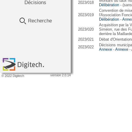
Montant du taux hor
Décisions
2023/018
Délibération
- (san
Convention de mise
2023/019
l'Association Fonc
Délibération
-
Anne
Recherche
Acquisition par la V
2023/020
Siméon, rue des Fu
derrière la Maillard
2023/021
Débat d'Orientatio
Décisions municipa
2023/022
Annexe
-
Annexe
-
version 2.0.14
© 2022 Digitech