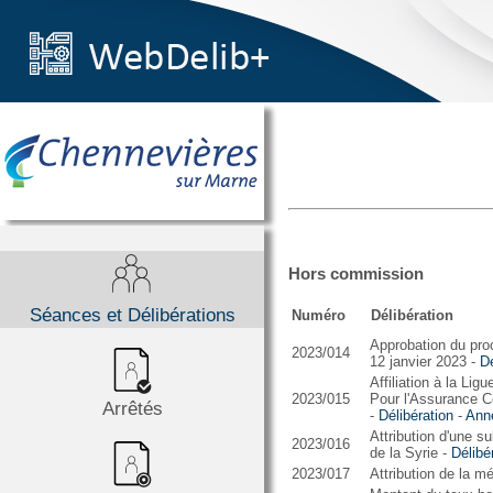
Hors commission
Séances et Délibérations
Numéro
Délibération
Approbation du pro
2023/014
12 janvier 2023 -
Dé
Affiliation à la Li
2023/015
Pour l'Assurance C
Arrêtés
-
Délibération
-
Ann
Attribution d'une s
2023/016
de la Syrie -
Délibé
2023/017
Attribution de la mé